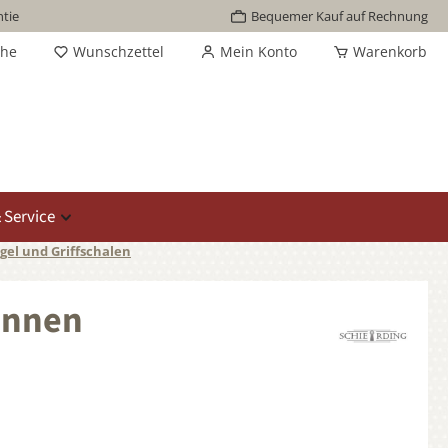
tie
Bequemer Kauf auf Rechnung
che
Wunschzettel
Mein Konto
Warenkorb
 Service
gel und Griffschalen
 Innen