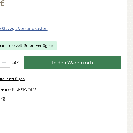
 €
wSt. zzgl. Versandkosten
ar, Lieferzeit: Sofort verfügbar
Gib den gewünschten Wert ein oder benutze die Schaltflächen um die Anzahl zu 
Stk
In den Warenkorb
tel hinzufügen
mmer:
EL-KSK-OLV
 kg