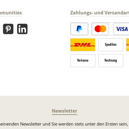
mmunities
Zahlungs- und Versandar
gram
Pinterest
LinkedIn
PayPal
Kredit- oder Debitk
Versandkosten Deutschland n
Sperrgut
V
Vorkasse
Rechnung
Newsletter
heinenden Newsletter und Sie werden stets unter den Ersten sei