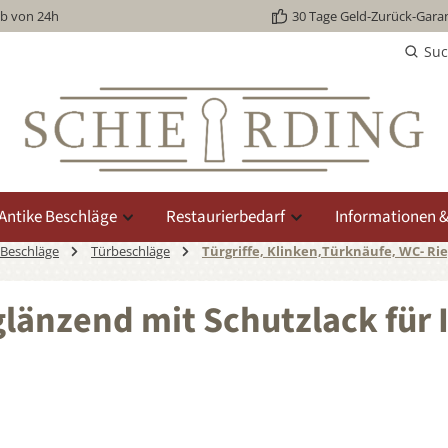
lb von 24h
30 Tage Geld-Zurück-Garan
Su
Antike Beschläge
Restaurierbedarf
Informationen &
 Beschläge
Türbeschläge
Türgriffe, Klinken,Türknäufe, WC- Rie
glänzend mit Schutzlack für