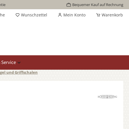
tie
Bequemer Kauf auf Rechnung
che
Wunschzettel
Mein Konto
Warenkorb
 Service
gel und Griffschalen