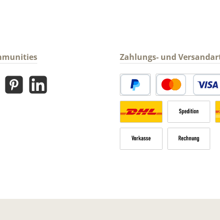
mmunities
Zahlungs- und Versandar
gram
Pinterest
LinkedIn
PayPal
Kredit- oder Debitk
Versandkosten Deutschland n
Sperrgut
V
Vorkasse
Rechnung