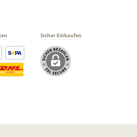
ten
Sicher Einkaufen
arte
SEPA Lastschrift
ormaler Versand Deutsche Post
ersandkosten Deutschland im DHL Express Next Day