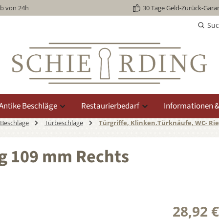
lb von 24h
30 Tage Geld-Zurück-Garan
Su
Antike Beschläge
Restaurierbedarf
Informationen &
 Beschläge
Türbeschläge
Türgriffe, Klinken,Türknäufe, WC- Rie
ng 109 mm Rechts
28,92 €