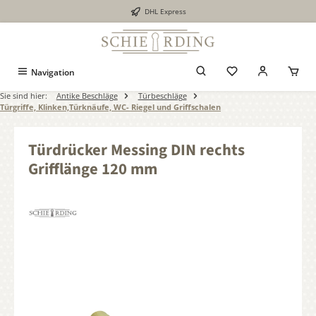
DHL Express
alt springen
Navigation
Sie sind hier:
Antike Beschläge
Türbeschläge
Türgriffe, Klinken,Türknäufe, WC- Riegel und Griffschalen
Türdrücker Messing DIN rechts
Grifflänge 120 mm
Bildergalerie überspringen