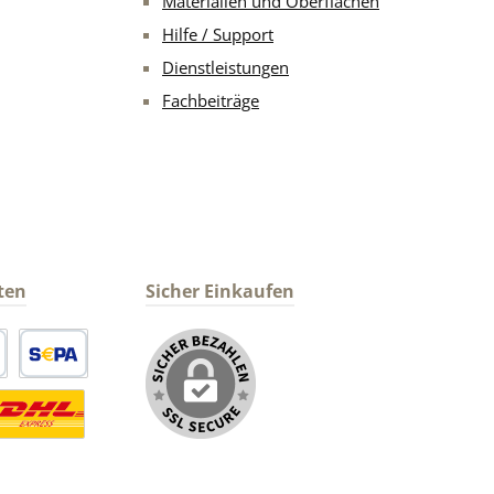
Materialien und Oberflächen
Hilfe / Support
Dienstleistungen
Fachbeiträge
ten
Sicher Einkaufen
arte
SEPA Lastschrift
ormaler Versand Deutsche Post
ersandkosten Deutschland im DHL Express Next Day