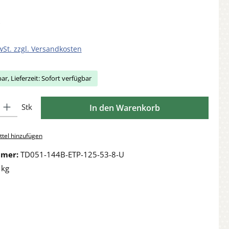
wSt. zzgl. Versandkosten
ar, Lieferzeit: Sofort verfügbar
Gib den gewünschten Wert ein oder benutze die Schaltflächen um die Anzahl zu 
Stk
In den Warenkorb
tel hinzufügen
mmer:
TD051-144B-ETP-125-53-8-U
 kg