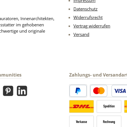
Impressum
Datenschutz
Widerrufsrecht
uratoren, Innenarchitekten,
usstatter im gehobenen
Vertrag widerrufen
chwertige und originale
Versand
mmunities
Zahlungs- und Versandar
gram
Pinterest
LinkedIn
PayPal
Kredit- oder Debitk
Versandkosten Deutschland n
Sperrgut
V