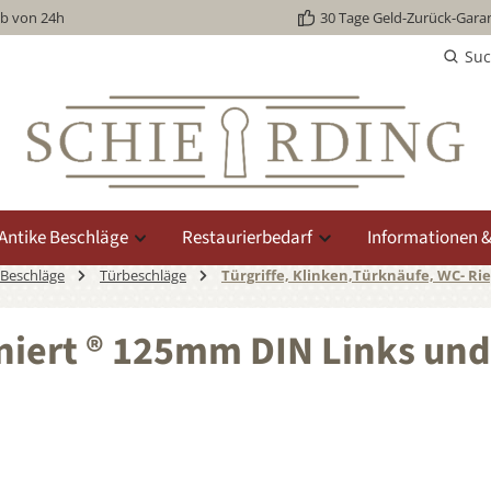
lb von 24h
30 Tage Geld-Zurück-Garan
Su
Antike Beschläge
Restaurierbedarf
Informationen &
 Beschläge
Türbeschläge
Türgriffe, Klinken,Türknäufe, WC- Rie
iniert ® 125mm DIN Links und