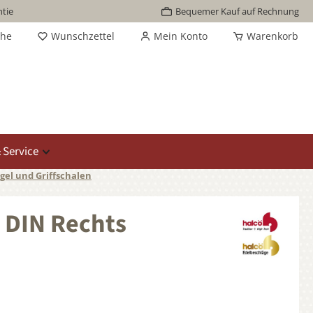
tie
Bequemer Kauf auf Rechnung
che
Wunschzettel
Mein Konto
Warenkorb
 Service
gel und Griffschalen
 DIN Rechts