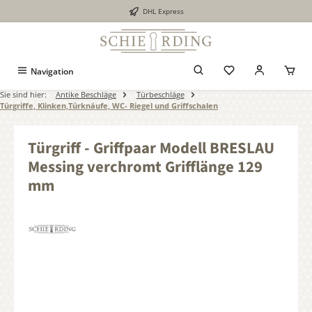
DHL Express
alt springen
Navigation
Sie sind hier:
Antike Beschläge
Türbeschläge
Türgriffe, Klinken,Türknäufe, WC- Riegel und Griffschalen
Türgriff - Griffpaar Modell BRESLAU
Messing verchromt Grifflänge 129
mm
Bildergalerie überspringen