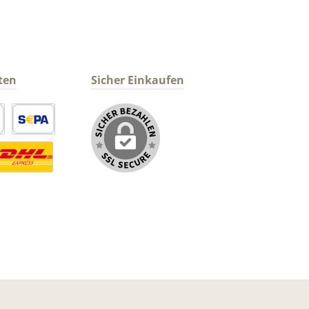
ten
Sicher Einkaufen
arte
SEPA Lastschrift
ormaler Versand Deutsche Post
ersandkosten Deutschland im DHL Express Next Day