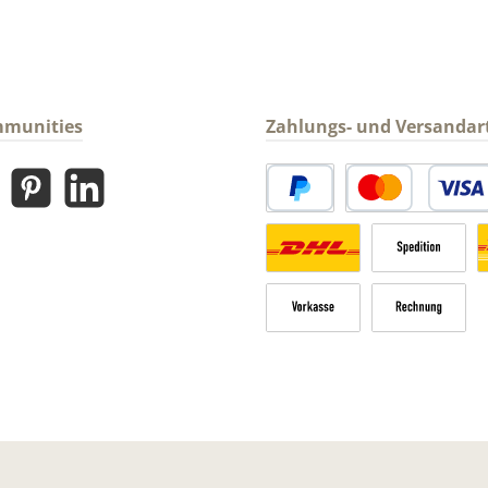
mmunities
Zahlungs- und Versandar
gram
Pinterest
LinkedIn
PayPal
Kredit- oder Debitk
Versandkosten Deutschland n
Sperrgut
V
Vorkasse
Rechnung