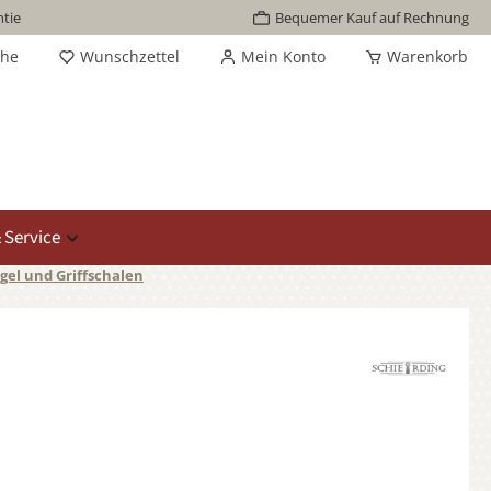
tie
Bequemer Kauf auf Rechnung
che
Wunschzettel
Mein Konto
Warenkorb
 Service
gel und Griffschalen