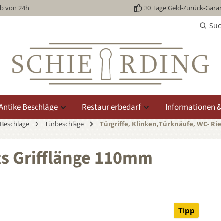
lb von 24h
30 Tage Geld-Zurück-Garan
Su
Antike Beschläge
Restaurierbedarf
Informationen &
 Beschläge
Türbeschläge
Türgriffe, Klinken,Türknäufe, WC- Rie
ts Grifflänge 110mm
Tipp