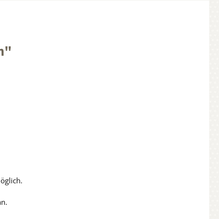
m"
öglich.
an.