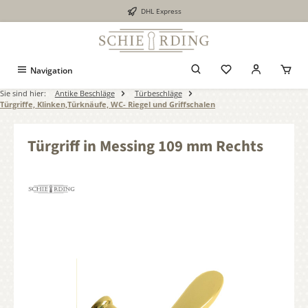
DHL Express
alt springen
Navigation
Sie sind hier:
Antike Beschläge
Türbeschläge
Türgriffe, Klinken,Türknäufe, WC- Riegel und Griffschalen
Türgriff in Messing 109 mm Rechts
Bildergalerie überspringen