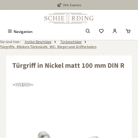
DHL Express
alt springen
Navigation
Sie sind hier:
Antike Beschläge
Türbeschläge
Türgriffe, Klinken,Türknäufe, WC- Riegel und Griffschalen
Türgriff in Nickel matt 100 mm DIN R
Bildergalerie überspringen