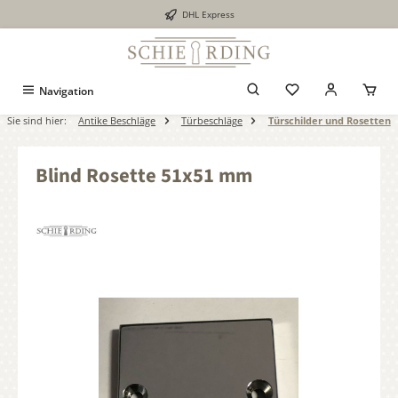
DHL Express
alt springen
Navigation
Sie sind hier:
Antike Beschläge
Türbeschläge
Türschilder und Rosetten
Blind Rosette 51x51 mm
Bildergalerie überspringen