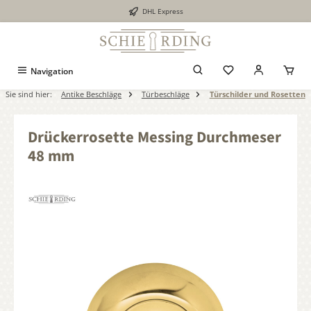
DHL Express
alt springen
Navigation
Sie sind hier:
Antike Beschläge
Türbeschläge
Türschilder und Rosetten
Drückerrosette Messing Durchmeser
48 mm
Bildergalerie überspringen