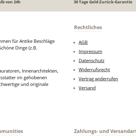
lb von 24h
30 Tage Geld-Zurück-Garantie
Rechtliches
men für Antike Beschläge
AGB
Schöne Dinge (z.B.
Impressum
Datenschutz
Widerrufsrecht
uratoren, Innenarchitekten,
usstatter im gehobenen
Vertrag widerrufen
chwertige und originale
Versand
mmunities
Zahlungs- und Versandar