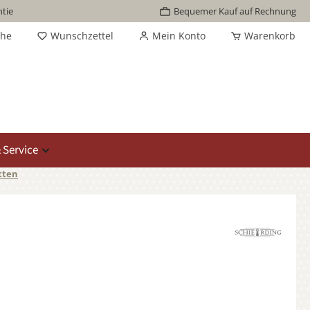
tie
Bequemer Kauf auf Rechnung
che
Wunschzettel
Mein Konto
Warenkorb
 Service
tten