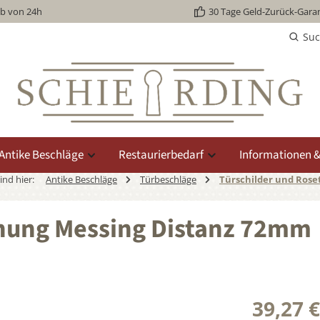
lb von 24h
30 Tage Geld-Zurück-Garan
Su
Antike Beschläge
Restaurierbedarf
Informationen &
sind hier:
Antike Beschläge
Türbeschläge
Türschilder und Rose
hung Messing Distanz 72mm
39,27 €