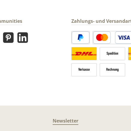
mmunities
Zahlungs- und Versandar
gram
Pinterest
LinkedIn
PayPal
Kredit- oder Debitk
Versandkosten Deutschland n
Sperrgut
V
Vorkasse
Rechnung
Newsletter