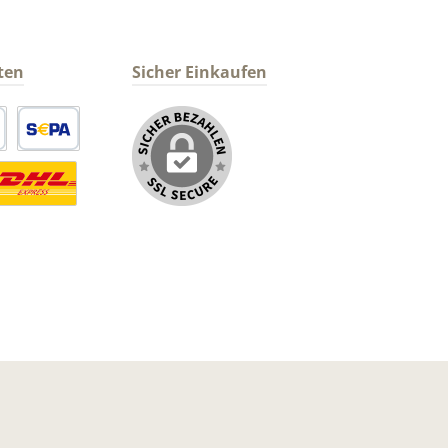
ten
Sicher Einkaufen
arte
SEPA Lastschrift
ormaler Versand Deutsche Post
ersandkosten Deutschland im DHL Express Next Day