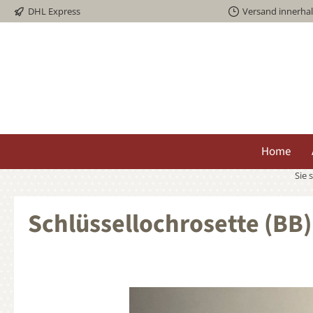
DHL Express
Versand innerha
springen
Zur Hauptnavigation springen
Home
Sie 
Schlüssellochrosette (BB
Bildergalerie überspringen