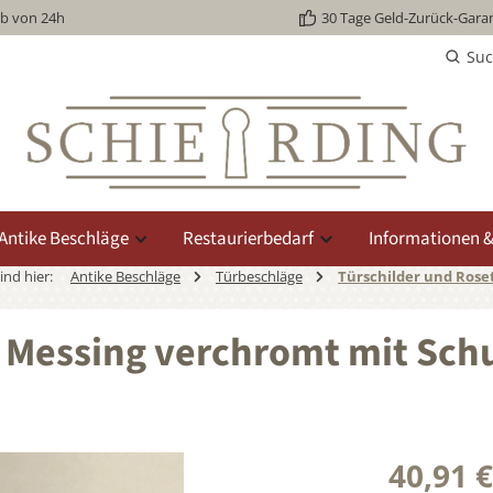
lb von 24h
30 Tage Geld-Zurück-Garan
Su
Antike Beschläge
Restaurierbedarf
Informationen &
sind hier:
Antike Beschläge
Türbeschläge
Türschilder und Rose
) Messing verchromt mit Sc
40,91 €