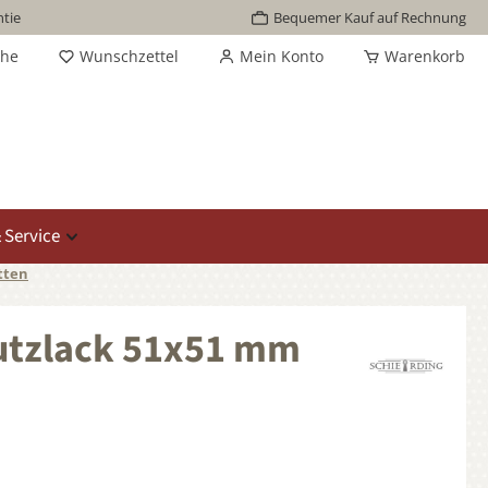
tie
Bequemer Kauf auf Rechnung
che
Wunschzettel
Mein Konto
Warenkorb
 Service
tten
hutzlack 51x51 mm