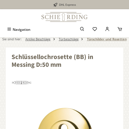
DHL Express
alt springen
Navigation
Sie sind hier:
Antike Beschläge
Türbeschläge
Türschilder und Rosetten
Schlüssellochrosette (BB) in
Messing D:50 mm
Bildergalerie überspringen