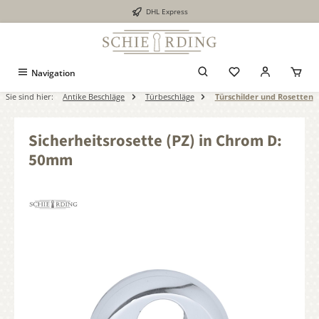
DHL Express
alt springen
Navigation
Sie sind hier:
Antike Beschläge
Türbeschläge
Türschilder und Rosetten
Sicherheitsrosette (PZ) in Chrom D:
50mm
Bildergalerie überspringen