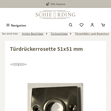
DHL Express
alt springen
Navigation
Sie sind hier:
Antike Beschläge
Türbeschläge
Türschilder und Rosetten
Türdrückerrosette 51x51 mm
Bildergalerie überspringen