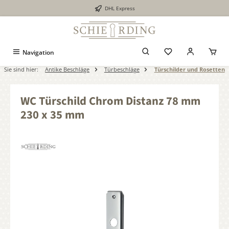
DHL Express
alt springen
Navigation
Sie sind hier:
Antike Beschläge
Türbeschläge
Türschilder und Rosetten
WC Türschild Chrom Distanz 78 mm
230 x 35 mm
Bildergalerie überspringen