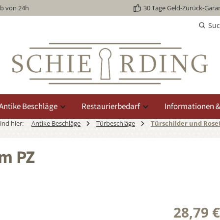
lb von 24h
30 Tage Geld-Zurück-Garan
Su
Antike Beschläge
Restaurierbedarf
Informationen &
sind hier:
Antike Beschläge
Türbeschläge
Türschilder und Rose
mm PZ
28,79 €