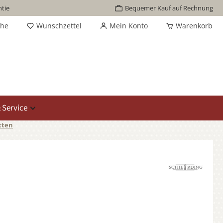
tie
Bequemer Kauf auf Rechnung
che
Wunschzettel
Mein Konto
Warenkorb
 Service
tten