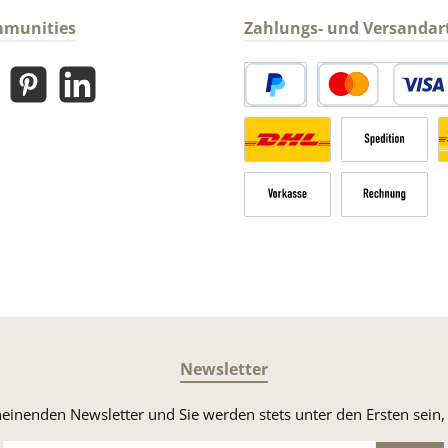
mmunities
Zahlungs- und Versandar
gram
Pinterest
LinkedIn
PayPal
Kredit- oder Debitk
Versandkosten Deutschland n
Sperrgut
V
Vorkasse
Rechnung
Newsletter
heinenden Newsletter und Sie werden stets unter den Ersten sei