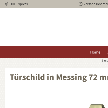
DHL Express
Versand innerha
springen
Zur Hauptnavigation springen
Home
Sie 
Türschild in Messing 72 
Bildergalerie überspringen