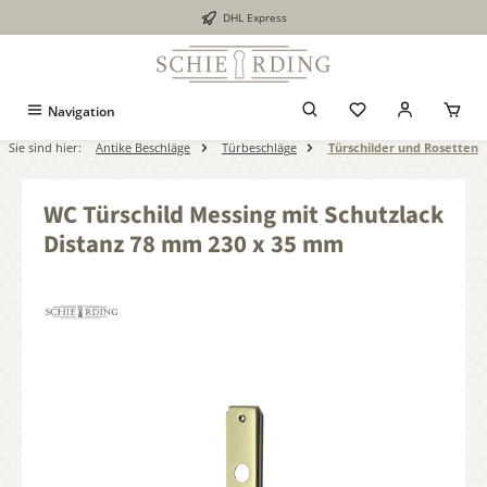
DHL Express
alt springen
Navigation
Sie sind hier:
Antike Beschläge
Türbeschläge
Türschilder und Rosetten
WC Türschild Messing mit Schutzlack
Distanz 78 mm 230 x 35 mm
Bildergalerie überspringen