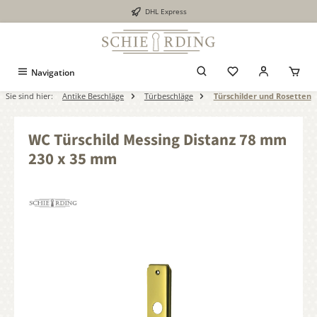
DHL Express
alt springen
Navigation
Sie sind hier:
Antike Beschläge
Türbeschläge
Türschilder und Rosetten
WC Türschild Messing Distanz 78 mm
230 x 35 mm
Bildergalerie überspringen