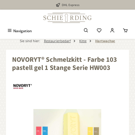
DHL Express
alt springen
Navigation
Sie sind hier:
Restaurierbedarf
Kitte
Hartwachse
NOVORYT® Schmelzkitt - Farbe 103
pastell gel 1 Stange Serie HW003
Bildergalerie überspringen