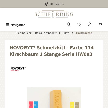
DHL Express
alt springen
Navigation
Sie sind hier:
Restaurierbedarf
Kitte
Hartwachse
NOVORYT® Schmelzkitt - Farbe 114
Kirschbaum 1 Stange Serie HW003
Bildergalerie überspringen