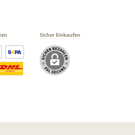
ten
Sicher Einkaufen
arte
SEPA Lastschrift
ormaler Versand Deutsche Post
ersandkosten Deutschland im DHL Express Next Day