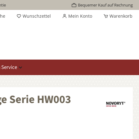
tie
Bequemer Kauf auf Rechnung
che
Wunschzettel
Mein Konto
Warenkorb
 Service
ge Serie HW003