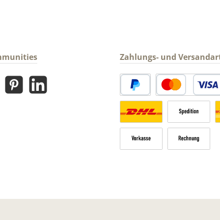
mmunities
Zahlungs- und Versandar
gram
Pinterest
LinkedIn
PayPal
Kredit- oder Debitk
Versandkosten Deutschland n
Sperrgut
V
Vorkasse
Rechnung