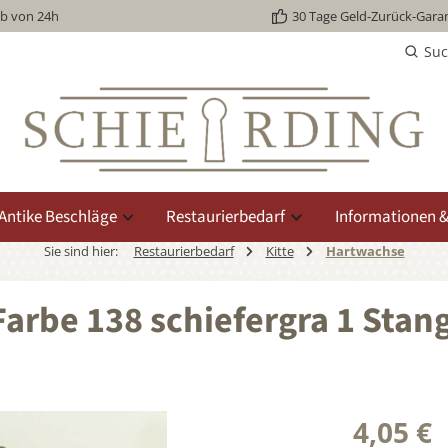
lb von 24h
30 Tage Geld-Zurück-Garan
Su
Antike Beschläge
Restaurierbedarf
Informationen &
Sie sind hier:
Restaurierbedarf
Kitte
Hartwachse
arbe 138 schiefergra 1 Stan
4,05 €