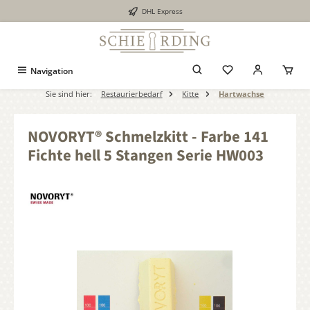
DHL Express
alt springen
Navigation
Sie sind hier:
Restaurierbedarf
Kitte
Hartwachse
NOVORYT® Schmelzkitt - Farbe 141
Fichte hell 5 Stangen Serie HW003
Bildergalerie überspringen