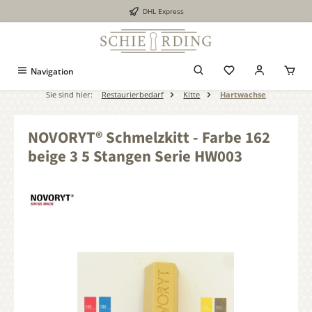
DHL Express
alt springen
Navigation
Sie sind hier:
Restaurierbedarf
Kitte
Hartwachse
NOVORYT® Schmelzkitt - Farbe 162
beige 3 5 Stangen Serie HW003
Bildergalerie überspringen