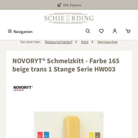
DHL Express
alt springen
Navigation
Sie sind hier:
Restaurierbedarf
Kitte
Hartwachse
NOVORYT® Schmelzkitt - Farbe 165
beige trans 1 Stange Serie HW003
Bildergalerie überspringen