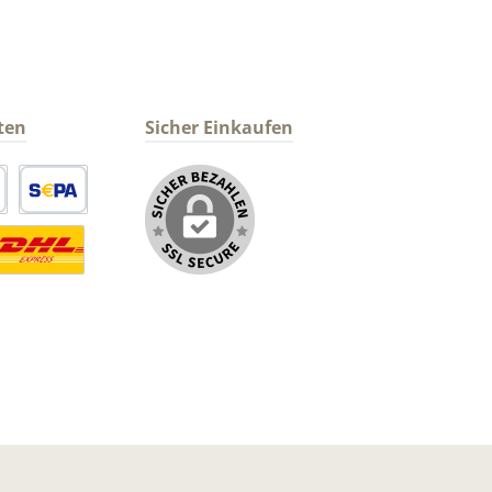
ten
Sicher Einkaufen
arte
SEPA Lastschrift
ormaler Versand Deutsche Post
ersandkosten Deutschland im DHL Express Next Day