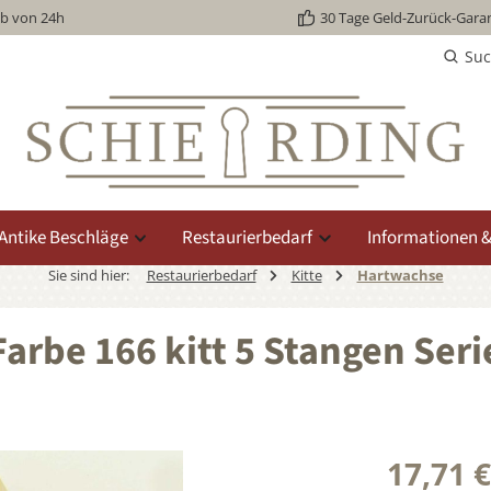
lb von 24h
30 Tage Geld-Zurück-Garan
Su
Antike Beschläge
Restaurierbedarf
Informationen &
Sie sind hier:
Restaurierbedarf
Kitte
Hartwachse
arbe 166 kitt 5 Stangen Ser
17,71 €