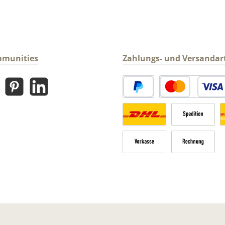
mmunities
Zahlungs- und Versandar
gram
Pinterest
LinkedIn
PayPal
Kredit- oder Debitk
Versandkosten Deutschland n
Sperrgut
V
Vorkasse
Rechnung