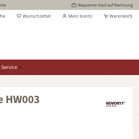
tie
Bequemer Kauf auf Rechnung
che
Wunschzettel
Mein Konto
Warenkorb
 Service
ie HW003