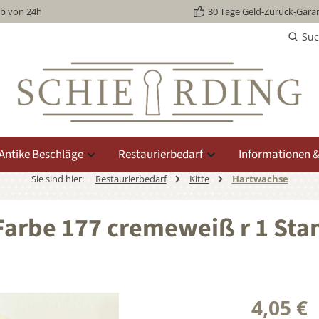
lb von 24h
30 Tage Geld-Zurück-Garan
Su
Antike Beschläge
Restaurierbedarf
Informationen &
Sie sind hier:
Restaurierbedarf
Kitte
Hartwachse
Farbe 177 cremeweiß r 1 Sta
4,05 €