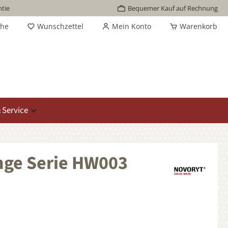
tie
Bequemer Kauf auf Rechnung
che
Wunschzettel
Mein Konto
Warenkorb
 Service
nge Serie HW003