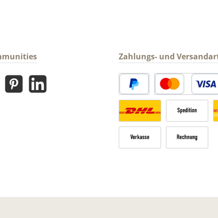
mmunities
Zahlungs- und Versandar
gram
Pinterest
LinkedIn
PayPal
Kredit- oder Debitk
Versandkosten Deutschland n
Sperrgut
V
Vorkasse
Rechnung