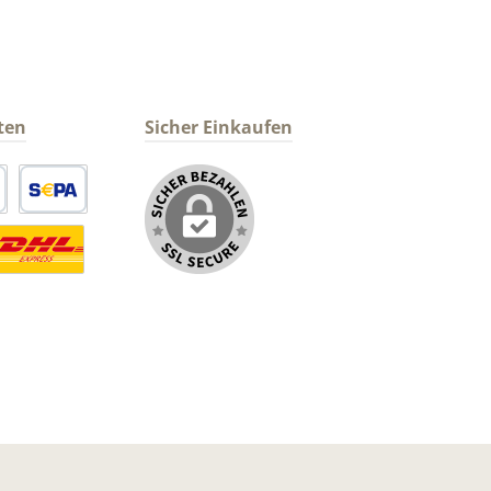
ten
Sicher Einkaufen
arte
SEPA Lastschrift
ormaler Versand Deutsche Post
ersandkosten Deutschland im DHL Express Next Day