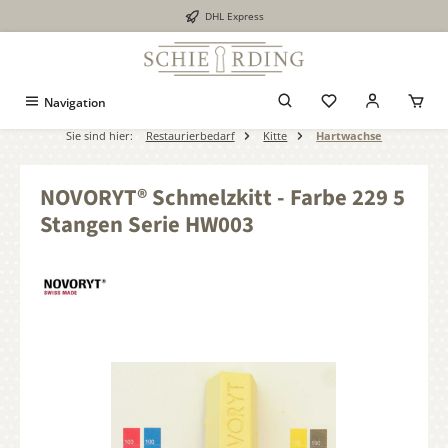
DHL Express
alt springen
Navigation
Sie sind hier:
Restaurierbedarf
Kitte
Hartwachse
NOVORYT® Schmelzkitt - Farbe 229 5
Stangen Serie HW003
Bildergalerie überspringen