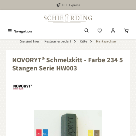
DHL Express
alt springen
Navigation
Sie sind hier:
Restaurierbedarf
Kitte
Hartwachse
NOVORYT® Schmelzkitt - Farbe 234 5
Stangen Serie HW003
Bildergalerie überspringen