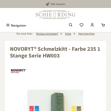
DHL Express
alt springen
Navigation
Sie sind hier:
Restaurierbedarf
Kitte
Hartwachse
NOVORYT® Schmelzkitt - Farbe 235 1
Stange Serie HW003
Bildergalerie überspringen