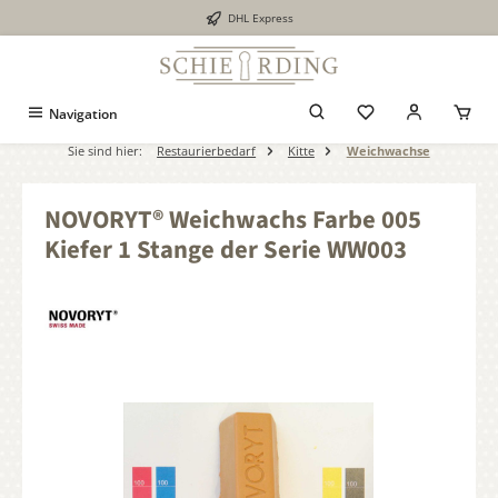
DHL Express
alt springen
Navigation
Sie sind hier:
Restaurierbedarf
Kitte
Weichwachse
NOVORYT® Weichwachs Farbe 005
Kiefer 1 Stange der Serie WW003
Bildergalerie überspringen