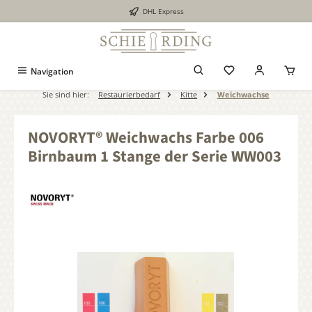
DHL Express
alt springen
Navigation
Sie sind hier:
Restaurierbedarf
Kitte
Weichwachse
NOVORYT® Weichwachs Farbe 006
Birnbaum 1 Stange der Serie WW003
Bildergalerie überspringen