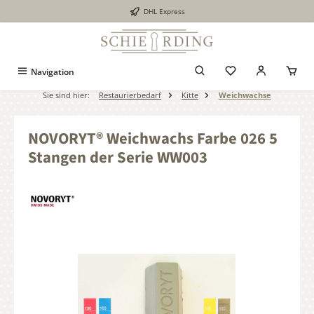
DHL Express
alt springen
Navigation
Sie sind hier:
Restaurierbedarf
Kitte
Weichwachse
NOVORYT® Weichwachs Farbe 026 5
Stangen der Serie WW003
Bildergalerie überspringen