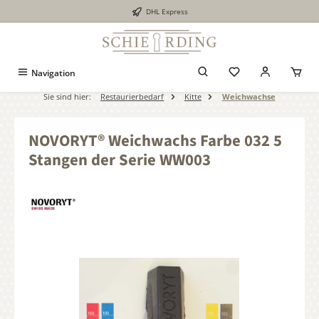
DHL Express
alt springen
Navigation
Sie sind hier:
Restaurierbedarf
Kitte
Weichwachse
NOVORYT® Weichwachs Farbe 032 5
Stangen der Serie WW003
Bildergalerie überspringen