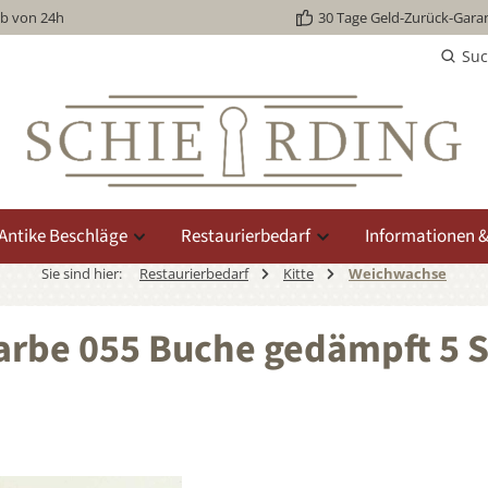
lb von 24h
30 Tage Geld-Zurück-Garan
Su
Antike Beschläge
Restaurierbedarf
Informationen &
Sie sind hier:
Restaurierbedarf
Kitte
Weichwachse
be 055 Buche gedämpft 5 St