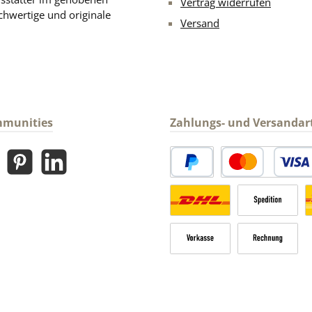
Vertrag widerrufen
chwertige und originale
Versand
mmunities
Zahlungs- und Versandar
gram
Pinterest
LinkedIn
PayPal
Kredit- oder Debitk
Versandkosten Deutschland n
Sperrgut
V
Vorkasse
Rechnung