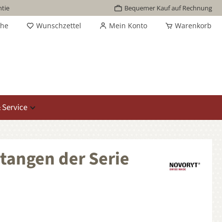
tie
Bequemer Kauf auf Rechnung
che
Wunschzettel
Mein Konto
Warenkorb
 Service
angen der Serie