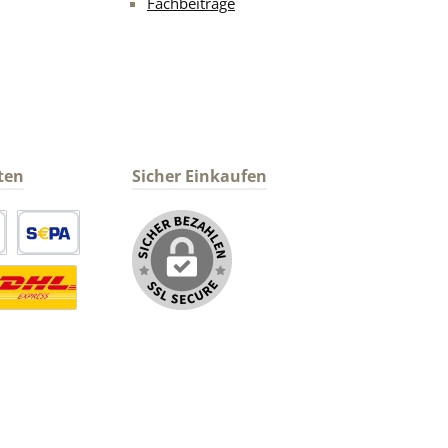
Fachbeiträge
ten
Sicher Einkaufen
arte
SEPA Lastschrift
ormaler Versand Deutsche Post
ersandkosten Deutschland im DHL Express Next Day