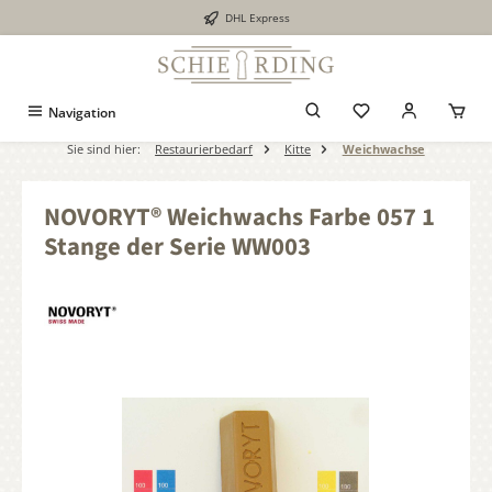
DHL Express
alt springen
Navigation
Sie sind hier:
Restaurierbedarf
Kitte
Weichwachse
NOVORYT® Weichwachs Farbe 057 1
Stange der Serie WW003
Bildergalerie überspringen