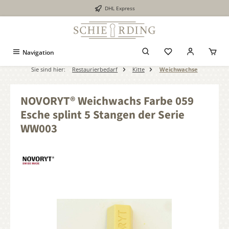
DHL Express
alt springen
Navigation
Sie sind hier:
Restaurierbedarf
Kitte
Weichwachse
NOVORYT® Weichwachs Farbe 059
Esche splint 5 Stangen der Serie
WW003
Bildergalerie überspringen