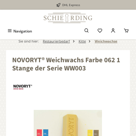
DHL Express
alt springen
Navigation
Sie sind hier:
Restaurierbedarf
Kitte
Weichwachse
NOVORYT® Weichwachs Farbe 062 1
Stange der Serie WW003
Bildergalerie überspringen