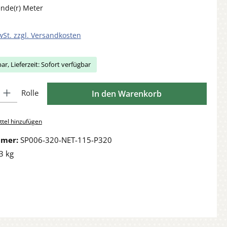
ende(r) Meter
wSt. zzgl. Versandkosten
ar, Lieferzeit: Sofort verfügbar
Gib den gewünschten Wert ein oder benutze die Schaltflächen um die Anzahl zu 
Rolle
In den Warenkorb
tel hinzufügen
mmer:
SP006-320-NET-115-P320
3 kg