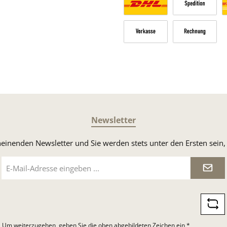
Versandkosten Deutschland n
Sperrgut
V
Vorkasse
Rechnung
Newsletter
heinenden Newsletter und Sie werden stets unter den Ersten sei
E-
Mail-
Adresse
*
Um weiterzugehen, geben Sie die oben abgebildeten Zeichen ein
*