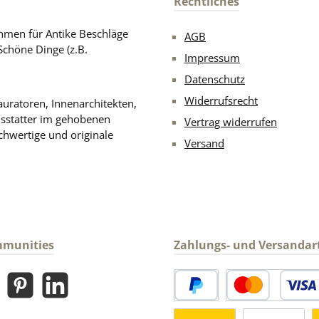
Rechtliches
men für Antike Beschläge
AGB
Schöne Dinge (z.B.
Impressum
Datenschutz
Widerrufsrecht
uratoren, Innenarchitekten,
usstatter im gehobenen
Vertrag widerrufen
chwertige und originale
Versand
mmunities
Zahlungs- und Versandar
gram
Pinterest
LinkedIn
PayPal
Kredit- oder Debitk