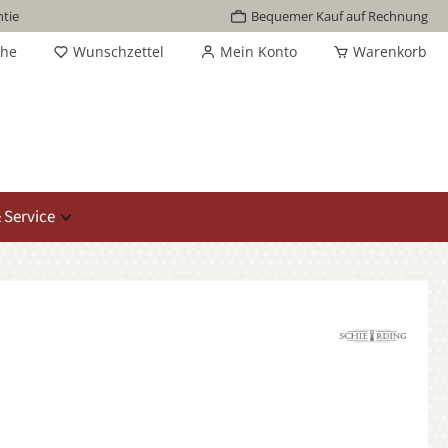
tie
Bequemer Kauf auf Rechnung
che
Wunschzettel
Mein Konto
Warenkorb
 Service