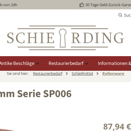
lb von 24h
30 Tage Geld-Zurück-Garan
Su
Antike Beschläge
Restaurierbedarf
Informationen &
Sie sind hier:
Restaurierbedarf
Schleifmittel
Rollenware
mm Serie SP006
87,94 €