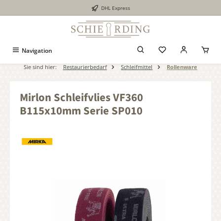
DHL Express
alt springen
Navigation
Sie sind hier:
Restaurierbedarf
Schleifmittel
Rollenware
Mirlon Schleifvlies VF360
B115x10mm Serie SP010
Bildergalerie überspringen