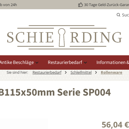
lb von 24h
30 Tage Geld-Zurück-Garan
Su
Antike Beschläge
Restaurierbedarf
Informationen &
Sie sind hier:
Restaurierbedarf
Schleifmittel
Rollenware
0 B115x50mm Serie SP004
56,04 €