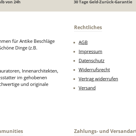
lb von 24h
30 Tage Geld-Zurück-Garantie
Rechtliches
men für Antike Beschläge
AGB
Schöne Dinge (z.B.
Impressum
Datenschutz
Widerrufsrecht
uratoren, Innenarchitekten,
usstatter im gehobenen
Vertrag widerrufen
chwertige und originale
Versand
mmunities
Zahlungs- und Versandar