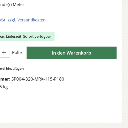
ende(r) Meter
wSt. zzgl. Versandkosten
ar, Lieferzeit: Sofort verfügbar
Gib den gewünschten Wert ein oder benutze die Schaltflächen um die Anzahl zu 
Rolle
In den Warenkorb
tel hinzufügen
mmer:
SP004-320-MRX-115-P180
5 kg