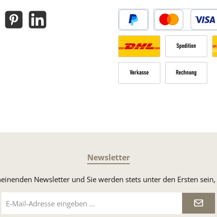
gram
Pinterest
LinkedIn
PayPal
Kredit- oder Debitk
Versandkosten Deutschland n
Sperrgut
V
Vorkasse
Rechnung
Newsletter
heinenden Newsletter und Sie werden stets unter den Ersten sei
E-
Mail-
Adresse