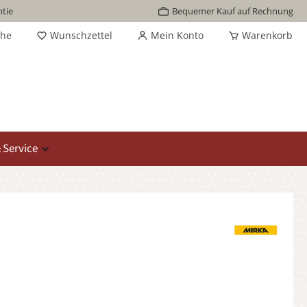
tie
Bequemer Kauf auf Rechnung
che
Wunschzettel
Mein Konto
Warenkorb
 Service