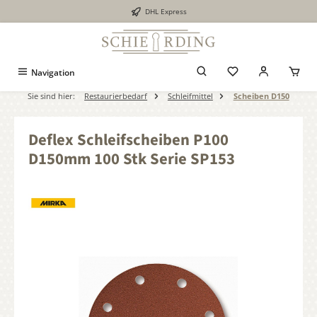
DHL Express
alt springen
Navigation
Sie sind hier:
Restaurierbedarf
Schleifmittel
Scheiben D150
Deflex Schleifscheiben P100
D150mm 100 Stk Serie SP153
Bildergalerie überspringen