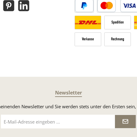
gram
Pinterest
LinkedIn
PayPal
Kredit- oder Debitk
Versandkosten Deutschland n
Sperrgut
V
Vorkasse
Rechnung
Newsletter
heinenden Newsletter und Sie werden stets unter den Ersten sei
E-
Mail-
Adresse
*