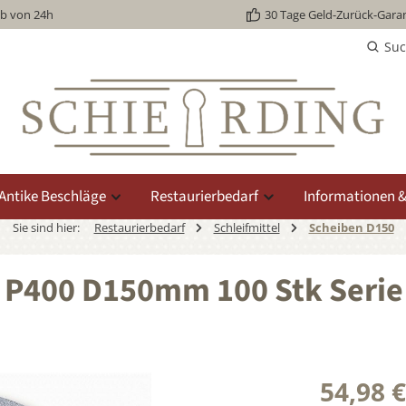
lb von 24h
30 Tage Geld-Zurück-Garan
Su
Antike Beschläge
Restaurierbedarf
Informationen &
Sie sind hier:
Restaurierbedarf
Schleifmittel
Scheiben D150
n P400 D150mm 100 Stk Seri
54,98 €