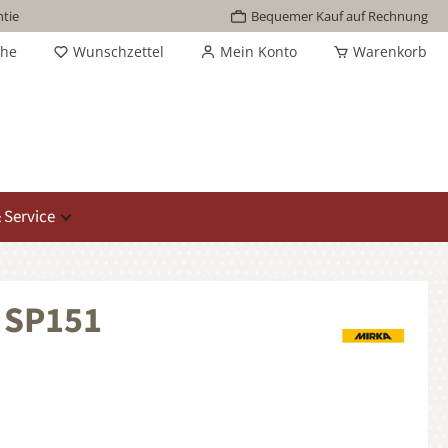
tie
Bequemer Kauf auf Rechnung
che
Wunschzettel
Mein Konto
Warenkorb
 Service
e SP151