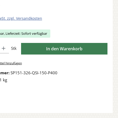
wSt. zzgl. Versandkosten
ar, Lieferzeit: Sofort verfügbar
Gib den gewünschten Wert ein oder benutze die Schaltflächen um die Anzahl zu 
Stk
In den Warenkorb
tel hinzufügen
mmer:
SP151-326-QSI-150-P400
1 kg