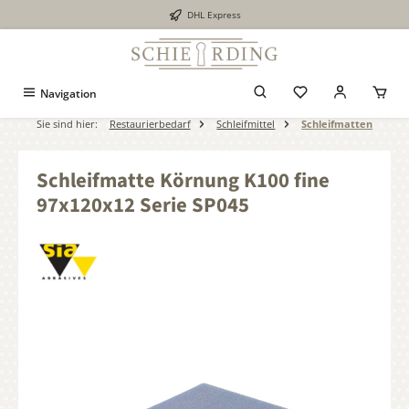
DHL Express
alt springen
Navigation
Sie sind hier:
Restaurierbedarf
Schleifmittel
Schleifmatten
Schleifmatte Körnung K100 fine
97x120x12 Serie SP045
Bildergalerie überspringen