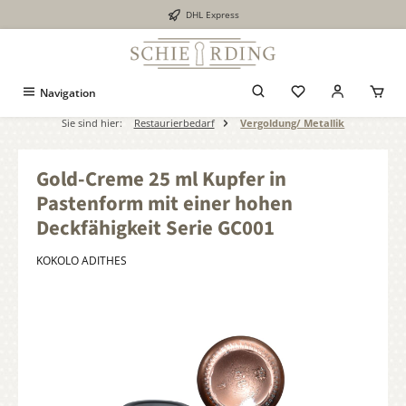
DHL Express
alt springen
Navigation
Sie sind hier:
Restaurierbedarf
Vergoldung/ Metallik
Gold-Creme 25 ml Kupfer in
Pastenform mit einer hohen
Deckfähigkeit Serie GC001
KOKOLO ADITHES
Bildergalerie überspringen