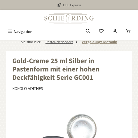
DHL Express
alt springen
Navigation
Sie sind hier:
Restaurierbedarf
Vergoldung/ Metallik
Gold-Creme 25 ml Silber in
Pastenform mit einer hohen
Deckfähigkeit Serie GC001
KOKOLO ADITHES
Bildergalerie überspringen