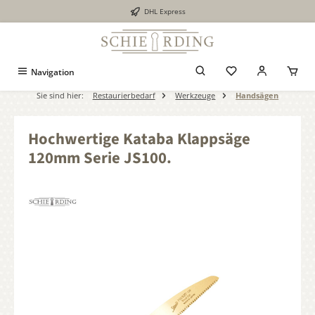
DHL Express
alt springen
Navigation
Sie sind hier:
Restaurierbedarf
Werkzeuge
Handsägen
Hochwertige Kataba Klappsäge
120mm Serie JS100.
Bildergalerie überspringen