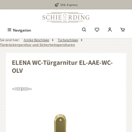
DHL Express
alt springen
Navigation
Sie sind hier:
Antike Beschläge
Türbeschläge
Türdrückergarnitur und Sicherheitsgarnituren
ELENA WC-Türgarnitur EL-AAE-WC-
OLV
Bildergalerie überspringen