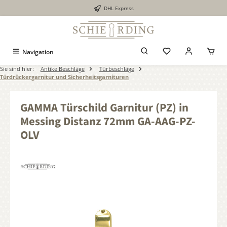
DHL Express
alt springen
Navigation
Sie sind hier:
Antike Beschläge
Türbeschläge
Türdrückergarnitur und Sicherheitsgarnituren
GAMMA Türschild Garnitur (PZ) in
Messing Distanz 72mm GA-AAG-PZ-
OLV
Bildergalerie überspringen