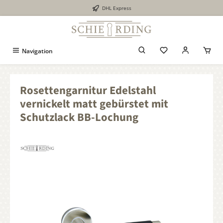
DHL Express
alt springen
Navigation
Rosettengarnitur Edelstahl
vernickelt matt gebürstet mit
Schutzlack BB-Lochung
Bildergalerie überspringen